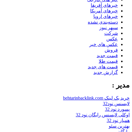
خبرهای آفریقا
خبرهای آمریکا
خبرهای اروپا
دسته‌بندی نشده
سپهر نیوز
شرکت
عکس
عکس های خبر
فروش
قیمت جدید
قیمت طلا
قیمت های جدید
گزارش جدید
مدیر :
خرید بک لینک behtarinbacklink.com
لایسنس نود32
پسورد نود 32
اوکلی لایسنس رایگان نود 32
همیار نود 32
بهترین سئو
رایگان