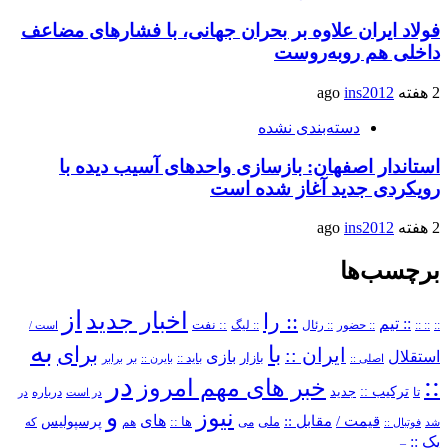
فولاد ایران علاوه بر بحران جهانی، با فشارهای مضاعف
داخلی هم روبه‌روست
2 هفته ago
ins2012
دسته‌بندی نشده
استاندار اصفهان: بازسازی واحدهای آسیب دیده با
رویکردی جدید آغاز شده است
2 هفته ago
ins2012
برچسب‌ها
از
اخبار جدید
:: را
:: تیم
::
:: ::
:: حضور
:: رئال
:: نفت
:: لیگ
است /
به
با
برای
ایران ::
بازی
استقلال
بازار
باید ::
اصلی ::
بایرن ::
بر
برابر
در
::
خبر های مهم امروز
ترکیب ::
تا
جدید
درباره
در است
در
و
نیوز
های
قیمت /
مقابل ::
پرسپولیس
ملی
می
ها ::
که
شد
فوتبال ::
هم
یک ::
–