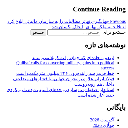
Continue Reading
Previous
جهانگیری تهاتر مطالبات را به سازمان مالیاتی ابلاغ کرد
Next
خانه ملکه پهلوی با خاک یکسان شد
جستجو برای:
نوشته‌های تازه
اربعین؛ جاده‌ای که جهان را به کربلا می‌رساند
Qalibaf calls for converting military gains into political
success
خط قرمز سد زاینده‌رود، ۲۳۶ میلیون مترمکعب است
فولاد ایران علاوه بر بحران جهانی، با فشارهای مضاعف
داخلی هم روبه‌روست
استاندار اصفهان: بازسازی واحدهای آسیب دیده با رویکردی
جدید آغاز شده است
بایگانی
آگوست 2026
جولای 2026