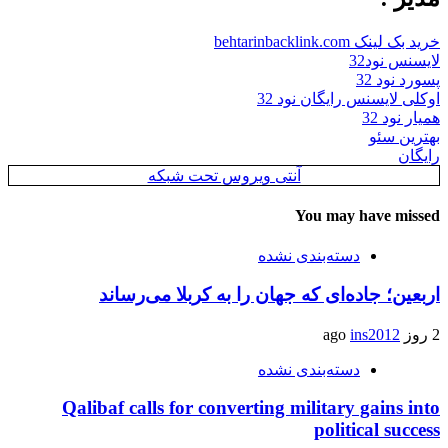
خرید بک لینک behtarinbacklink.com
لایسنس نود32
پسورد نود 32
اوکلی لایسنس رایگان نود 32
همیار نود 32
بهترین سئو
رایگان
آنتی ویروس تحت شبکه
You may have missed
دسته‌بندی نشده
اربعین؛ جاده‌ای که جهان را به کربلا می‌رساند
2 روز ago
ins2012
دسته‌بندی نشده
Qalibaf calls for converting military gains into
political success