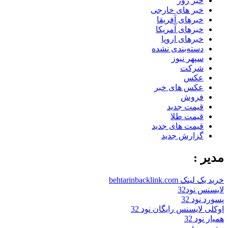
خبر روز
خبر های خارجی
خبرهای آفریقا
خبرهای آمریکا
خبرهای اروپا
دسته‌بندی نشده
سپهر نیوز
شرکت
عکس
عکس های خبر
فروش
قیمت جدید
قیمت طلا
قیمت های جدید
گزارش جدید
مدیر :
خرید بک لینک behtarinbacklink.com
لایسنس نود32
پسورد نود 32
اوکلی لایسنس رایگان نود 32
همیار نود 32