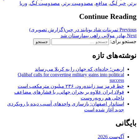
برتر
,
خبر لیگ
,
مدافع
,
مصدومیت برتر
,
مصدومیت لیگ
,
وریا
Continue Reading
Previous
تمرینات شاد یونایتد در چین(گزارش تصویری)
Next
بهادر مولایی راهی بیمارستان شد
جستجو برای:
نوشته‌های تازه
اربعین؛ جاده‌ای که جهان را به کربلا می‌رساند
Qalibaf calls for converting military gains into political
success
خط قرمز سد زاینده‌رود، ۲۳۶ میلیون مترمکعب است
فولاد ایران علاوه بر بحران جهانی، با فشارهای مضاعف
داخلی هم روبه‌روست
استاندار اصفهان: بازسازی واحدهای آسیب دیده با رویکردی
جدید آغاز شده است
بایگانی
آگوست 2026