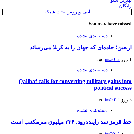
بهترین سئو
رایگان
آنتی ویروس تحت شبکه
You may have missed
دسته‌بندی نشده
اربعین؛ جاده‌ای که جهان را به کربلا می‌رساند
1 روز ago
ins2012
دسته‌بندی نشده
Qalibaf calls for converting military gains into
political success
3 روز ago
ins2012
دسته‌بندی نشده
خط قرمز سد زاینده‌رود، ۲۳۶ میلیون مترمکعب است
4 روز ago
ins2012