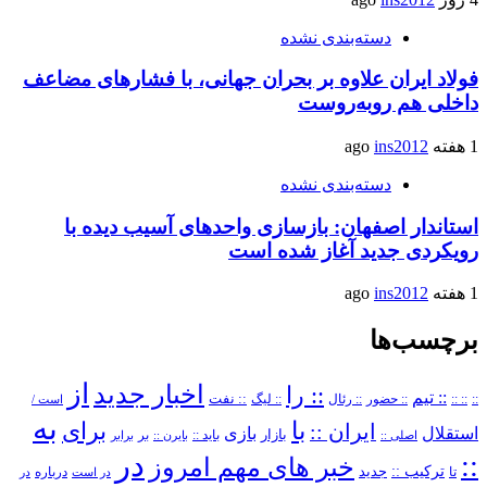
دسته‌بندی نشده
فولاد ایران علاوه بر بحران جهانی، با فشارهای مضاعف
داخلی هم روبه‌روست
1 هفته ago
ins2012
دسته‌بندی نشده
استاندار اصفهان: بازسازی واحدهای آسیب دیده با
رویکردی جدید آغاز شده است
1 هفته ago
ins2012
برچسب‌ها
از
اخبار جدید
:: را
:: تیم
::
:: ::
:: حضور
:: رئال
:: نفت
:: لیگ
است /
به
با
برای
ایران ::
بازی
استقلال
بازار
باید ::
اصلی ::
بایرن ::
بر
برابر
در
::
خبر های مهم امروز
ترکیب ::
تا
جدید
درباره
در است
در