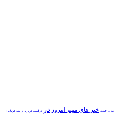
در
خبر های مهم امروز
 ::
جدید
درباره
در است
در شد
فوتبال ::