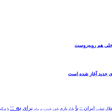
اخلی هم روبه‌روست
دی جدید آغاز شده است
به ::
با
برای
ایران ::
بازی
لال
ترکیب
بازار
باید ::
تا
اصلی ::
بایرن ::
بر
برابر