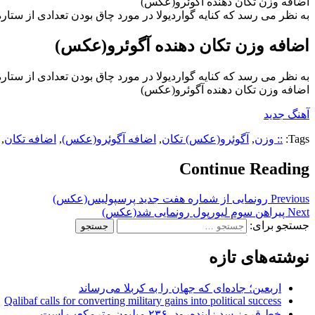
اضافه وزن تکان دهنده آگوئرو(عکس)
به نظر می رسد که کنایه گواردیولا در مورد چاق بودن تعدادی از ست
اضافه وزن تکان دهنده آگوئرو(عکس)
به نظر می رسد که کنایه گواردیولا در مورد چاق بودن تعدادی از ست
اضافه وزن تکان دهنده آگوئرو(عکس)
آهنگ جدید
Tags:
:: وزن
,
آگوئرو(عکس) تکان
,
اضافه آگوئرو(عکس)
,
اضافه تکان
,
Continue Reading
Previous
رونمایی از شماره هفت جدید پرسپولیس(عکس)
Next
پیراهن سوم لیورپول رونمایی شد(عکس)
جستجو برای:
نوشته‌های تازه
اربعین؛ جاده‌ای که جهان را به کربلا می‌رساند
Qalibaf calls for converting military gains into political success
خط قرمز سد زاینده‌رود، ۲۳۶ میلیون مترمکعب است