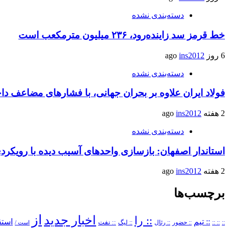
دسته‌بندی نشده
خط قرمز سد زاینده‌رود، ۲۳۶ میلیون مترمکعب است
6 روز ago
ins2012
دسته‌بندی نشده
فولاد ایران علاوه بر بحران جهانی، با فشارهای مضاعف د
2 هفته ago
ins2012
دسته‌بندی نشده
استاندار اصفهان: بازسازی واحدهای آسیب دیده با رویکر
2 هفته ago
ins2012
برچسب‌ها
از
اخبار جدید
:: را
:: تیم
استق
::
:: ::
:: حضور
:: رئال
:: نفت
:: لیگ
است /