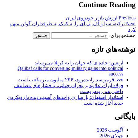
Continue Reading
Previous
ارزش بازار خودروی ایران
Next
ترکیه، سیا و اف بی آی را به کمک به طرفداران گولن متهم
کرد
جستجو برای:
نوشته‌های تازه
اربعین؛ جاده‌ای که جهان را به کربلا می‌رساند
Qalibaf calls for converting military gains into political
success
خط قرمز سد زاینده‌رود، ۲۳۶ میلیون مترمکعب است
فولاد ایران علاوه بر بحران جهانی، با فشارهای مضاعف
داخلی هم روبه‌روست
استاندار اصفهان: بازسازی واحدهای آسیب دیده با رویکردی
جدید آغاز شده است
بایگانی
آگوست 2026
جولای 2026