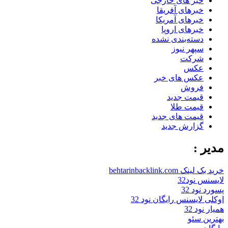
خبر های خارجی
خبرهای آفریقا
خبرهای آمریکا
خبرهای اروپا
دسته‌بندی نشده
سپهر نیوز
شرکت
عکس
عکس های خبر
فروش
قیمت جدید
قیمت طلا
قیمت های جدید
گزارش جدید
مدیر :
خرید بک لینک behtarinbacklink.com
لایسنس نود32
پسورد نود 32
اوکلی لایسنس رایگان نود 32
همیار نود 32
بهترین سئو