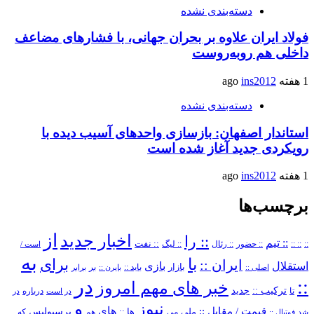
دسته‌بندی نشده
فولاد ایران علاوه بر بحران جهانی، با فشارهای مضاعف
داخلی هم روبه‌روست
1 هفته ago
ins2012
دسته‌بندی نشده
استاندار اصفهان: بازسازی واحدهای آسیب دیده با
رویکردی جدید آغاز شده است
1 هفته ago
ins2012
برچسب‌ها
از
اخبار جدید
:: را
:: تیم
::
:: ::
:: حضور
:: رئال
:: نفت
:: لیگ
است /
به
با
برای
ایران ::
بازی
استقلال
بازار
باید ::
اصلی ::
بایرن ::
بر
برابر
در
::
خبر های مهم امروز
ترکیب ::
تا
جدید
درباره
در است
در
و
نیوز
های
قیمت /
مقابل ::
پرسپولیس
ملی
می
ها ::
که
شد
فوتبال ::
هم