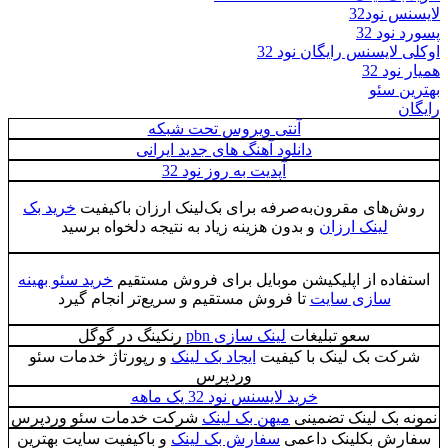
لایسنس نود32
پسورد نود 32
اوکلی لایسنس رایگان نود 32
همیار نود 32
بهترین سئو
رایگان
آنتی ویروس تحت شبکه
دانلود آهنگ های جدید ایرانی
آپدیت به روز نود 32
روش‌های مقرون‌به‌صرفه برای بک‌لینک ارزان باکیفیت
خرید بک
لینک ارزان
و بدون هزینه زیاد به نتیجه دلخواه برسید
استفاده از اپلیکیشن موبایل برای فروش مستقیم
خرید سئو بهینه
سازی سایت
تا فروش مستقیم و سریع‌تر انجام گیرد
سعو تبلیغات
لینک سازی pbn
رنکینگ در گوگل
شرکت بک لینک با کیفیت
ایجاد بک لینک
و رپورتاژ خدمات سئو
وردپرس
خرید لایسنس نود 32 یک ماهه
نمونه بک لینک تضمینی
میهن بک لینک
شرکت خدمات سئو وردپرس
سفارش بکلینک داعمی
سفارش بک لینک
و باکیفیت سایت بهترین