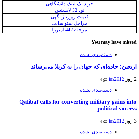
خرید بک لینک دانشگاهی
نود 32 لایسنس
قیمت رپورتاژ آگهی
مراحل سئو سایت
مرحله 442 آمیرزا
You may have missed
دسته‌بندی نشده
اربعین؛ جاده‌ای که جهان را به کربلا می‌رساند
2 روز ago
ins2012
دسته‌بندی نشده
Qalibaf calls for converting military gains into
political success
3 روز ago
ins2012
دسته‌بندی نشده