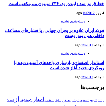
خط قرمز سد زاینده‌رود، ۲۳۶ میلیون مترمکعب است
4 روز ago
ins2012
دسته‌بندی نشده
فولاد ایران علاوه بر بحران جهانی، با فشارهای مضاعف
داخلی هم روبه‌روست
1 هفته ago
ins2012
دسته‌بندی نشده
استاندار اصفهان: بازسازی واحدهای آسیب دیده با
رویکردی جدید آغاز شده است
1 هفته ago
ins2012
برچسب‌ها
از
اخبار جدید
:: را
:: تیم
::
:: ::
:: حضور
:: رئال
:: نفت
:: لیگ
است /