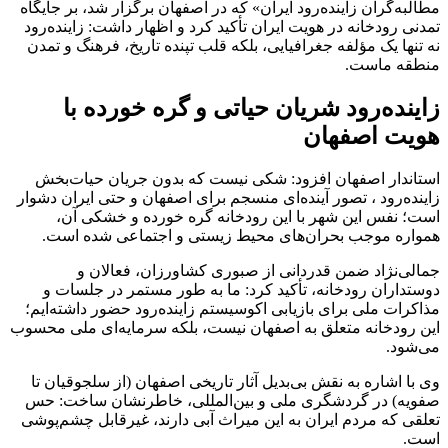
مطالبه‌گران زاینده‌رود ایران» که در اصفهان برگزار شد، بر جایگاه
تمدنی رودخانه در هویت ایران تأکید کرد و اظهار داشت: زاینده‌رود
نه تنها یک مؤلفه جغرافیایی، بلکه قلب تپنده تاریخ، فرهنگ و تمدن
منطقه ماست.
زاینده‌رود شریان حیاتی و گره خورده با
هویت اصفهان
استاندار اصفهان افزود: شکی نیست که بدون جریان حیات‌بخش
زاینده‌رود ، تصور آینده‌ای منسجم برای اصفهان و حتی ایران دشوار
است؛ نفس این شهر با این رودخانه گره خورده و خشکی آن،
همواره موجب بحران‌های محیط زیستی و اجتماعی شده است.
جمالی‌نژاد ضمن قدردانی از صبوری کشاورزان، فعالان و
دوستداران رودخانه، تأکید کرد: ما به طور مستمر در جلسات و
مذاکرات ملی برای بازیابی اکوسیستم زاینده‌رود حضور داشته‌ایم؛
این رودخانه متعلق به اصفهان نیست، بلکه سرمایه‌ای ملی محسوب
می‌شود.
وی با اشاره به نقش بی‌بدیل آثار تاریخی اصفهان (از سلجوقیان تا
صفویه) در گردشگری ملی و بین‌المللی، خاطرنشان ساخت: حس
تعلقی که مردم ایران به این میراث آبی دارند، غیرقابل چشم‌پوشی
است.