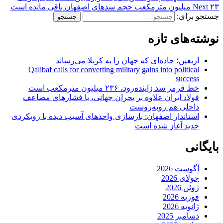
۲۳ میلیون مترمکعب حجم سدهای اصفهان باقی مانده است
Next
جستجو برای:
نوشته‌های تازه
اربعین؛ جاده‌ای که جهان را به کربلا می‌رساند
Qalibaf calls for converting military gains into political
success
خط قرمز سد زاینده‌رود، ۲۳۶ میلیون مترمکعب است
فولاد ایران علاوه بر بحران جهانی، با فشارهای مضاعف
داخلی هم روبه‌روست
استاندار اصفهان: بازسازی واحدهای آسیب دیده با رویکردی
جدید آغاز شده است
بایگانی
آگوست 2026
جولای 2026
ژوئن 2026
فوریه 2026
ژانویه 2026
دسامبر 2025