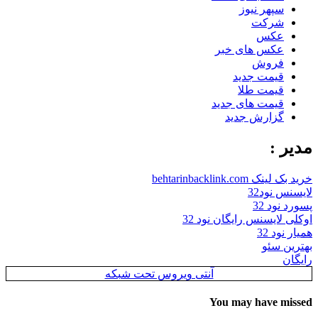
سپهر نیوز
شرکت
عکس
عکس های خبر
فروش
قیمت جدید
قیمت طلا
قیمت های جدید
گزارش جدید
مدیر :
خرید بک لینک behtarinbacklink.com
لایسنس نود32
پسورد نود 32
اوکلی لایسنس رایگان نود 32
همیار نود 32
بهترین سئو
رایگان
آنتی ویروس تحت شبکه
You may have missed