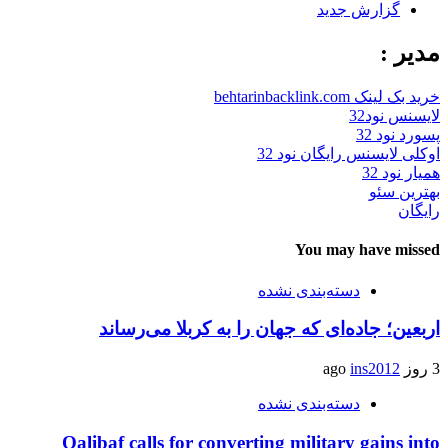
گزارش جدید
مدیر :
خرید بک لینک behtarinbacklink.com
لایسنس نود32
پسورد نود 32
اوکلی لایسنس رایگان نود 32
همیار نود 32
بهترین سئو
رایگان
You may have missed
دسته‌بندی نشده
اربعین؛ جاده‌ای که جهان را به کربلا می‌رساند
3 روز ago
ins2012
دسته‌بندی نشده
Qalibaf calls for converting military gains into