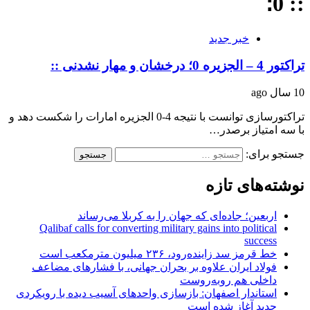
:: 0؛
خبر جدید
تراکتور 4 – الجزیره 0؛ درخشان و مهار نشدنی ::
10 سال ago
تراکتورسازی توانست با نتیجه 4-0 الجزیره امارات را شکست دهد و
با سه امتیاز برصدر…
جستجو برای:
نوشته‌های تازه
اربعین؛ جاده‌ای که جهان را به کربلا می‌رساند
Qalibaf calls for converting military gains into political
success
خط قرمز سد زاینده‌رود، ۲۳۶ میلیون مترمکعب است
فولاد ایران علاوه بر بحران جهانی، با فشارهای مضاعف
داخلی هم روبه‌روست
استاندار اصفهان: بازسازی واحدهای آسیب دیده با رویکردی
جدید آغاز شده است