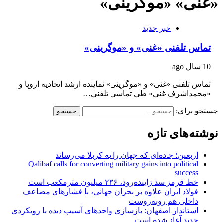
«غنی» «موگرینی»
خبر جدید
تماس تلفنی «غنی» و «موگرینی»
10 سال ago
تماس تلفنی «غنی» و «موگرینی» نماینده ارشد اتحادیه اروپا و
«محمداشرف غنی» طی تماسی تلفنی…
جستجو برای:
نوشته‌های تازه
اربعین؛ جاده‌ای که جهان را به کربلا می‌رساند
Qalibaf calls for converting military gains into political
success
خط قرمز سد زاینده‌رود، ۲۳۶ میلیون مترمکعب است
فولاد ایران علاوه بر بحران جهانی، با فشارهای مضاعف
داخلی هم روبه‌روست
استاندار اصفهان: بازسازی واحدهای آسیب دیده با رویکردی
جدید آغاز شده است