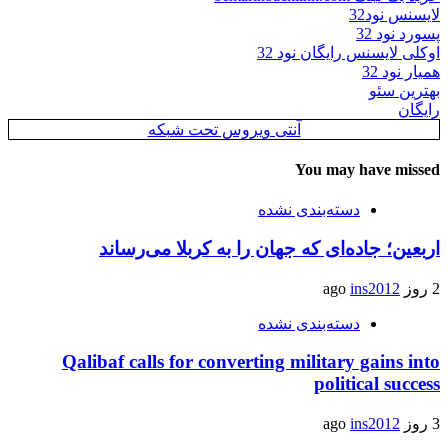
لایسنس نود32
پسورد نود 32
اوکلی لایسنس رایگان نود 32
همیار نود 32
بهترین سئو
رایگان
آنتی ویروس تحت شبکه
You may have missed
دسته‌بندی نشده
اربعین؛ جاده‌ای که جهان را به کربلا می‌رساند
2 روز ago
ins2012
دسته‌بندی نشده
Qalibaf calls for converting military gains into
political success
3 روز ago
ins2012