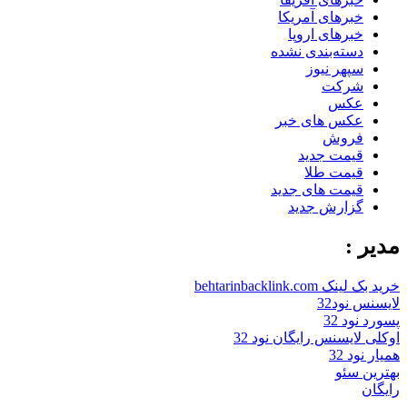
خبرهای آمریکا
خبرهای اروپا
دسته‌بندی نشده
سپهر نیوز
شرکت
عکس
عکس های خبر
فروش
قیمت جدید
قیمت طلا
قیمت های جدید
گزارش جدید
مدیر :
خرید بک لینک behtarinbacklink.com
لایسنس نود32
پسورد نود 32
اوکلی لایسنس رایگان نود 32
همیار نود 32
بهترین سئو
رایگان