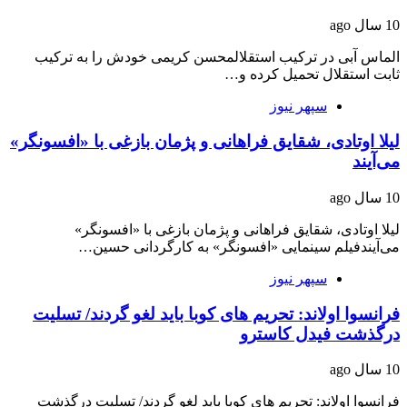
10 سال ago
الماس آبی در ترکیب استقلالمحسن کریمی خودش را به ترکیب
ثابت استقلال تحمیل کرده و…
سپهر نیوز
لیلا اوتادی، شقایق فراهانی و پژمان بازغی با «افسونگر»
می‌آیند
10 سال ago
لیلا اوتادی، شقایق فراهانی و پژمان بازغی با «افسونگر»
می‌آیندفیلم سینمایی «افسونگر» به کارگردانی حسین…
سپهر نیوز
فرانسوا اولاند: تحریم های کوبا باید لغو گردند/ تسلیت
درگذشت فیدل کاسترو
10 سال ago
فرانسوا اولاند: تحریم های کوبا باید لغو گردند/ تسلیت درگذشت