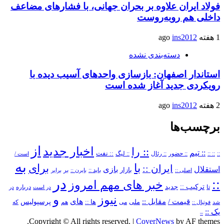
فولاد ایران علاوه بر بحران جهانی، با فشارهای مضاعف
داخلی هم روبه‌روست
1 هفته ago
ins2012
دسته‌بندی نشده
استاندار اصفهان: بازسازی واحدهای آسیب دیده با
رویکردی جدید آغاز شده است
2 هفته ago
ins2012
برچسب‌ها
از
اخبار جدید
:: را
:: تیم
::
:: ::
:: حضور
:: رئال
:: نفت
:: لیگ
است /
به
با
برای
ایران ::
بازی
استقلال
بازار
باید ::
اصلی ::
بایرن ::
بر
برابر
در
::
خبر های مهم امروز
ترکیب ::
تا
جدید
درباره
در است
در
و
نیوز
های
قیمت /
مقابل ::
پرسپولیس
ملی
می
ها ::
که
شد
فوتبال ::
هم
یک ::
–
Copyright © All rights reserved.
|
CoverNews
by AF themes.