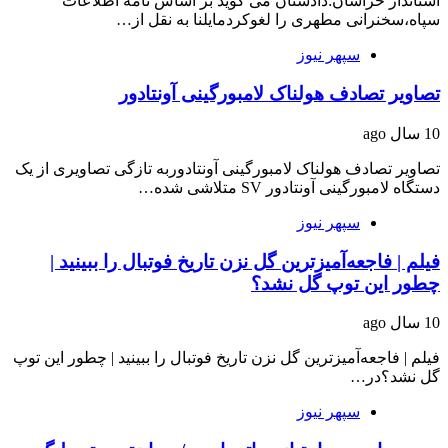
استاندار خراسان:دادستان می گوید بر اساس نامه اطلاعات
سپاه،سخنرانی مطهری را لغوکردمایلنا به نقل از…
سپهر نیوز
تصاویر تصادف هولناک لامبورگینی آونتادور
10 سال ago
تصاویر تصادف هولناک لامبورگینی آونتادوربه تازگی تصاویری از یک
دستگاه لامبورگینی آونتادور SV متلاشی شده…
سپهر نیوز
فیلم | فاجعه‌آمیزترین گل نزن تاریخ فوتبال را ببینید |
چطور این توپ گل نشد؟
10 سال ago
فیلم | فاجعه‌آمیزترین گل نزن تاریخ فوتبال را ببینید | چطور این توپ
گل نشد؟در…
سپهر نیوز