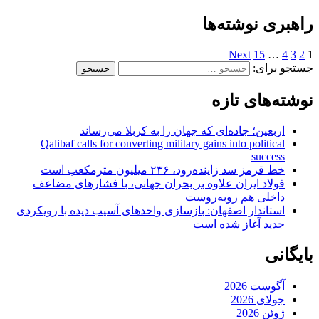
راهبری نوشته‌ها
Next
15
…
4
3
2
1
جستجو برای:
نوشته‌های تازه
اربعین؛ جاده‌ای که جهان را به کربلا می‌رساند
Qalibaf calls for converting military gains into political
success
خط قرمز سد زاینده‌رود، ۲۳۶ میلیون مترمکعب است
فولاد ایران علاوه بر بحران جهانی، با فشارهای مضاعف
داخلی هم روبه‌روست
استاندار اصفهان: بازسازی واحدهای آسیب دیده با رویکردی
جدید آغاز شده است
بایگانی
آگوست 2026
جولای 2026
ژوئن 2026