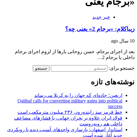
«برجام یعنی
خبر جدید
زيباكلام: «برجام 2» یعنی چه؟
10 سال ago
بعد از اجرای برجام، حسن روحانی بارها از لزوم اجرای برجام
داخلی یا برجام 2…
جستجو برای:
نوشته‌های تازه
اربعین؛ جاده‌ای که جهان را به کربلا می‌رساند
Qalibaf calls for converting military gains into political
success
خط قرمز سد زاینده‌رود، ۲۳۶ میلیون مترمکعب است
فولاد ایران علاوه بر بحران جهانی، با فشارهای مضاعف
داخلی هم روبه‌روست
استاندار اصفهان: بازسازی واحدهای آسیب دیده با رویکردی
جدید آغاز شده است